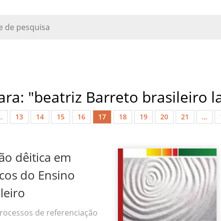
ra: "beatriz Barreto brasileiro l
…
13
14
15
16
17
18
19
20
21
…
ão dêitica em
icos do Ensino
leiro
rocessos de referenciação