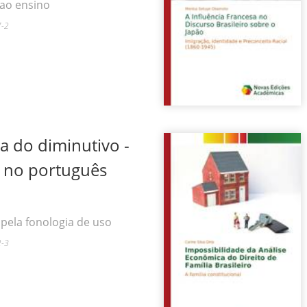
 ao ensino
7-2
ia do diminutivo -
o no português
ela fonologia de uso
2-3