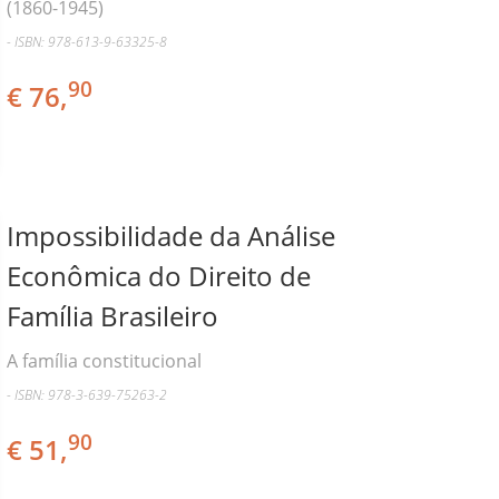
(1860-1945)
- ISBN: 978-613-9-63325-8
90
€ 76,
Impossibilidade da Análise
Econômica do Direito de
Família Brasileiro
A família constitucional
- ISBN: 978-3-639-75263-2
90
€ 51,