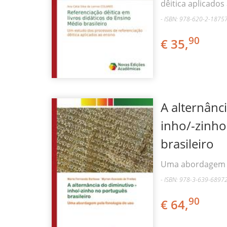
dêitica aplicados
- ISBN: 978-620-2-1875
90
€ 35,
A alternânc
inho/-zinh
brasileiro
Uma abordagem p
- ISBN: 978-3-639-6897
90
€ 64,