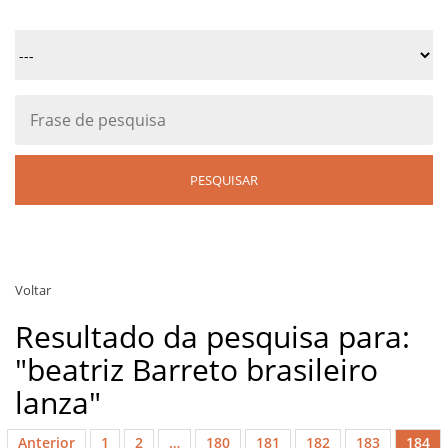
Voltar
Resultado da pesquisa para:
"beatriz Barreto brasileiro
lanza"
Anterior
1
2
…
180
181
182
183
184