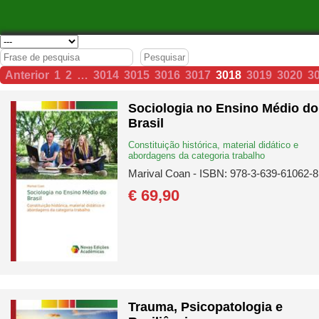
Anterior
1
2
…
3014
3015
3016
3017
3018
3019
3020
3
Sociologia no Ensino Médio do
Brasil
Constituição histórica, material didático e
abordagens da categoria trabalho
Marival Coan - ISBN: 978-3-639-61062-8
€ 69,
90
Trauma, Psicopatologia e