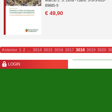
Márcio J. S. Lima - ISBN: 978-3-639-
89885-9
€ 49,
90
Anterior
1
2
…
3014
3015
3016
3017
3018
3019
3020
3
LOGIN